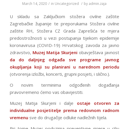
March 14, 2020
/
in
Uncategorized
/
by
admin.zaja
U skladu sa Zaključkom stožera civilne zaštite
Zagrebačke županije te preporukama Stožera civilne
zaštite RH, Stožera CZ Grada Zaprešića te mjera
predostrožnosti u vezi postupanja tijekom epidemije
koronavirusa (COVID-19) Hrvatskog zavoda za javno
zdravstvo,
Muzej Matija Skurjeni
obavještava javnost
da do daljnjeg odgađa sve programe javnog
okupljanja koji su planirani u narednom periodu
(otvorenja izložbi, koncerti, grupni posjeti, i slično.).
O novim terminima odgođenih događanja
pravovremeno ćemo vas obavijestiti.
Muzej Matija Skurjeni i dalje
ostaje otvoren za
individualne posjetitelje prema redovnom radnom
vremenu
sve do drugačije odluke nadležnih tijela.
Pri tome Muzej poduzima preventivne mjere u cilju