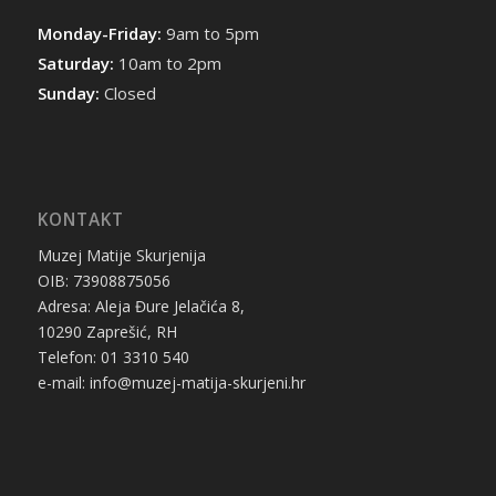
Monday-Friday:
9am to 5pm
Saturday:
10am to 2pm
Sunday:
Closed
KONTAKT
Muzej Matije Skurjenija
OIB: 73908875056
Adresa: Aleja Đure Jelačića 8,
10290 Zaprešić, RH
Telefon: 01 3310 540
e-mail: info@muzej-matija-skurjeni.hr