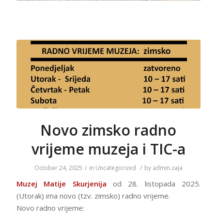
Novo zimsko radno
vrijeme muzeja i TIC-a
October 24, 2025
/
in
Uncategorized
/
by
admin.zaja
Muzej Matije Skurjenija
od 28. listopada 2025.
(Utorak) ima novo (tzv. zimsko) radno vrijeme.
Novo radno vrijeme: