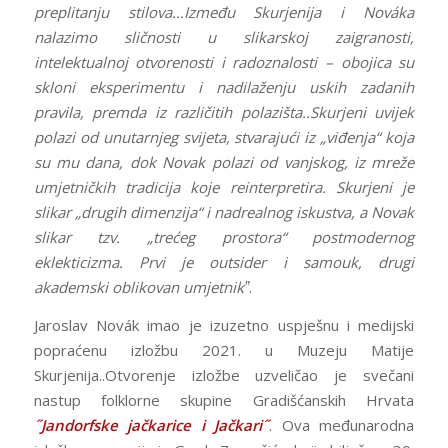
preplitanju stilova…Između Skurjenija i Nováka
nalazimo sličnosti u slikarskoj zaigranosti,
intelektualnoj otvorenosti i radoznalosti – obojica su
skloni eksperimentu i nadilaženju uskih zadanih
pravila, premda iz različitih polazišta..Skurjeni uvijek
polazi od unutarnjeg svijeta, stvarajući iz „viđenja“ koja
su mu dana, dok Novak polazi od vanjskog, iz mreže
umjetničkih tradicija koje reinterpretira. Skurjeni je
slikar „drugih dimenzija“ i nadrealnog iskustva, a Novak
slikar tzv. „trećeg prostora“ postmodernog
eklekticizma. Prvi je outsider i samouk, drugi
akademski oblikovan umjetnikˮ
.
Jaroslav Novák imao je izuzetno uspješnu i medijski
popraćenu izložbu 2021. u Muzeju Matije
Skurjenija..Otvorenje izložbe uzveličao je svečani
nastup folklorne skupine Gradišćanskih Hrvata
˝Jandorfske jačkarice i Jačkari˝
. Ova međunarodna