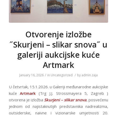
Otvorenje izložbe
˝Skurjeni – slikar snova˝ u
galeriji aukcijske kuće
Artmark
January 16, 2026
/
in
Uncategorized
/
by
admin.zaja
U četvrtak, 15.1.2026. u Galeriji međunarodne aukcijske
kuće
Artmark
(Trg J.J. Strossmayera 5, Zagreb )
otvorena je izložba
Skurjeni – slikar snova
, posvećenu
jednom od najistaknutijih predstavnika nadrealizma,
outsiderske, naivne i vizionarske umjetnosti 20.