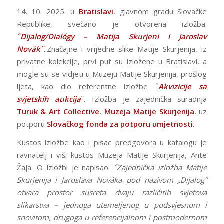
14. 10. 2025. u
Bratislavi
, glavnom gradu Slovačke
Republike, svečano je otvorena izložba:
˝Dijalog/Dialógy – Matija Skurjeni i Jaroslav
Novák˝
..Značajne i vrijedne slike Matije Skurjenija, iz
privatne kolekcije, prvi put su izložene u Bratislavi, a
mogle su se vidjeti u Muzeju Matije Skurjenija, prošlog
ljeta, kao dio referentne izložbe ˝
Akvizicije sa
svjetskih aukcija
˝. Izložba je zajednička suradnja
Turuk & Art Collective
,
Muzeja Matije Skurjenija
, uz
potporu
Slovačkog fonda za potporu umjetnosti
.
Kustos izložbe kao i pisac predgovora u katalogu je
ravnatelj i viši kustos Muzeja Matije Skurjenija, Ante
Žaja. O izložbi je napisao:
˝Zajednička izložba Matije
Skurjenija i Jaroslava Nováka pod nazivom „Dijalog“
otvara prostor susreta dvaju različitih svjetova
slikarstva – jednoga utemeljenog u podsvjesnom i
snovitom, drugoga u referencijalnom i postmodernom