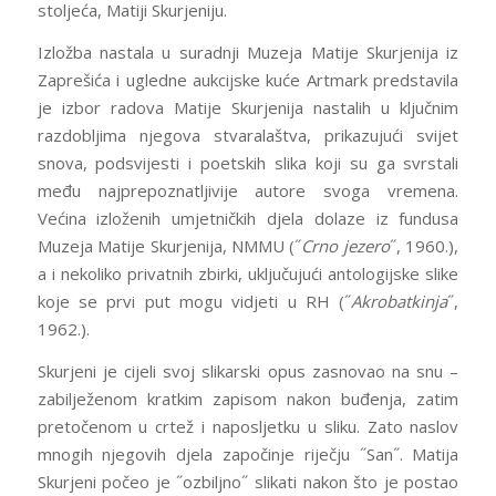
stoljeća, Matiji Skurjeniju.
Izložba nastala u suradnji Muzeja Matije Skurjenija iz
Zaprešića i ugledne aukcijske kuće Artmark predstavila
je izbor radova Matije Skurjenija nastalih u ključnim
razdobljima njegova stvaralaštva, prikazujući svijet
snova, podsvijesti i poetskih slika koji su ga svrstali
među najprepoznatljivije autore svoga vremena.
Većina izloženih umjetničkih djela dolaze iz fundusa
Muzeja Matije Skurjenija, NMMU (˝
Crno jezero
˝, 1960.),
a i nekoliko privatnih zbirki, uključujući antologijske slike
koje se prvi put mogu vidjeti u RH (˝
Akrobatkinja
˝,
1962.).
Skurjeni je cijeli svoj slikarski opus zasnovao na snu –
zabilježenom kratkim zapisom nakon buđenja, zatim
pretočenom u crtež i naposljetku u sliku. Zato naslov
mnogih njegovih djela započinje riječju ˝San˝. Matija
Skurjeni počeo je ˝ozbiljno˝ slikati nakon što je postao