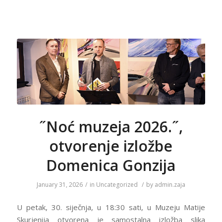
˝Noć muzeja 2026.˝,
otvorenje izložbe
Domenica Gonzija
January 31, 2026
/
in
Uncategorized
/
by
admin.zaja
U petak, 30. siječnja, u 18:30 sati, u Muzeju Matije
Skurjenija otvorena je samostalna izložba slika