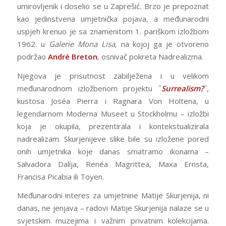
umirovljenik i doselio se u Zaprešić. Brzo je prepoznat
kao jedinstvena umjetnička pojava, a međunarodni
uspjeh krenuo je sa znamenitom 1. pariškom izložbom
1962. u
Galerie Mona Lisa
, na kojoj ga je otvoreno
podržao
André Breton
, osnivač pokreta Nadrealizma.
Njegova je prisutnost zabilježena i u velikom
međunarodnom izložbenom projektu ˝
Surrealism?
˝,
kustosa Joséa Pierra i Ragnara Von Holtena, u
legendarnom Moderna Museet u Stockholmu – izložbi
koja je okupila, prezentirala i kontekstualizirala
nadrealizam. Skurjenijeve slike bile su izložene pored
onih umjetnika koje danas smatramo ikonama –
Salvadora Dalíja, Renéa Magrittea, Maxa Ernsta,
Francisa Picabia ili Toyen.
Međunarodni interes za umjetnine Matije Skurjenija, ni
danas, ne jenjava – radovi Matije Skurjenija nalaze se u
svjetskim muzejima i važnim privatnim kolekcijama.