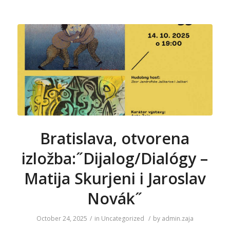
Bratislava, otvorena
izložba:˝Dijalog/Dialógy –
Matija Skurjeni i Jaroslav
Novák˝
October 24, 2025
/
in
Uncategorized
/
by
admin.zaja