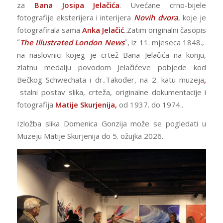
za
Bana Josipa Jelačića
. Uvećane crno-bijele
fotografije eksterijera i interijera
Novih dvora
, koje je
fotografirala sama
Anka Jelačić
..Zatim originalni časopis
˝
The Illustrated London News
˝, iz 11. mjeseca 1848.,
na naslovnici kojeg je crtež Bana Jelačića na konju,
zlatnu medalju povodom Jelačićeve pobjede kod
Bečkog Schwechata i dr..Također, na 2. katu muzeja
,
stalni postav slika, crteža, originalne dokumentacije i
fotografija
Matije Skurjenija,
od 1937. do 1974..
Izložba slika Domenica Gonzija može se pogledati u
Muzeju Matije Skurjenija do 5. ožujka 2026.