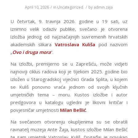
April 10, 2026
/
in
Uncategorized
/
by
admin.zaja
U četvrtak, 9. travnja 2026. godine u 19 sati, uz
iznimno velik odaziv publike, svečano je otvorena
izložba jednog od najznačajnijih suvremenih hrvatskih
akademskih slikara
Vatroslava Kuliša
pod nazivom
„
Ovo i druga mora
“.
Na izložbi, premijerno se u Zaprešiću, može vidjeti
najnoviji ciklus radova koji je tijekom 2025. godine bio
izložen u Starogradskoj vijećnici Grada Splita, u kojem
se Kuliš ponovno vraća jednom od svojih ključnih
umjetničkih tema – moru. Kustos izložbe i autor
predgovora u katalogu ugledni je likovni kritičar i
povjesničar umjetnosti
Milan Bešlić
.
Na svečanom otvorenju okupljenima su se obratili
ravnatelj muzeja Ante Žaja, kustos izložbe Milan Bešlić
te sam umjetnik Vatroslav Kuliš. Događaj je privukao