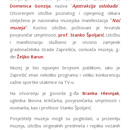
Domenica Gonzija
, naziva ˝
Apstrakcija oslobađa
˝.
Otvorenjem izložbe poznatog i cijenjenog slikara
obilježena je nacionalna muzejska manifestacija
˝
Noć
muzeja
˝
. Kustos izložbe, poštovani je hrvatski
povjesničar umjetnosti,
prof.
Stanko Špoljarić
..Izložbu
i manifestaciju službeno je otvorio zamjenik
gradonačelnika Grada Zaprešića, osnivača muzeja, g-
din
Željko Barun
.
Muzej je bio ispunjen brojnom publikom, iako je
Zaprešić imao nekoliko programa i veliku konkurenciju
važne sportke utakmice na TV-u.
Na otvorenju je govorila g-đa
Branka Hlevnjak
,
ugledna likovna kritičarka, povjesničarka umjetnosti i
novinarka, kao i profesor Stanko Špoljarić.
Posjetitelji muzeja mogli su pogledati, u prizemlju
muzeja, izložbu originalnih predmeta i replika vezanih