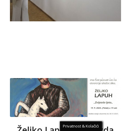
Privatnost & Kolačići
Željko Lapuh, ˝Zvijezda