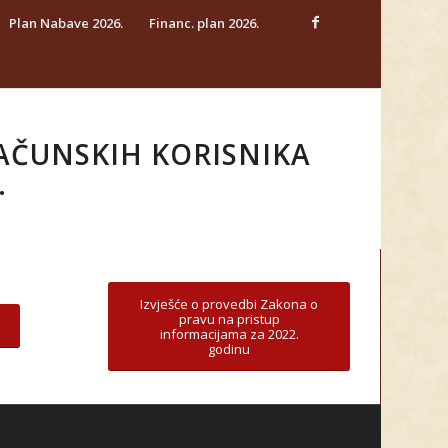
Plan Nabave 2026.
Financ. plan 2026.
AČUNSKIH KORISNIKA
.
Izvješće o provedbi Zakona o
pravu na pristup
informacijama za 2022.
godinu