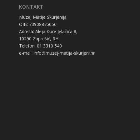
KONTAKT
Muzej Matije Skurjenija
OIB: 73908875056
Adresa: Aleja Đure Jelačića 8,
10290 Zaprešić, RH
Telefon: 01 3310 540
e-mail: info@muzej-matija-skurjeni.hr