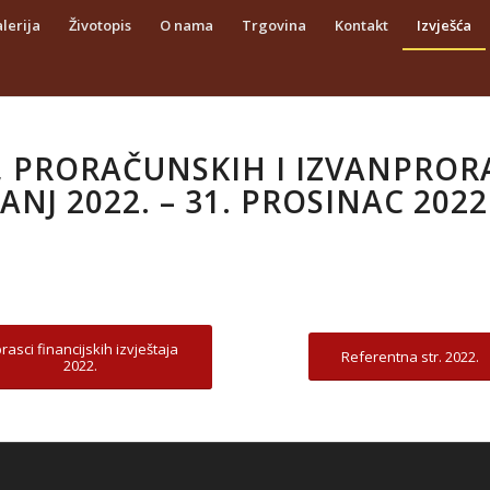
lerija
Životopis
O nama
Trgovina
Kontakt
Izvješća
, PRORAČUNSKIH I IZVANPROR
ČANJ 2022. – 31. PROSINAC 2022
rasci financijskih izvještaja
Referentna str. 2022.
2022.