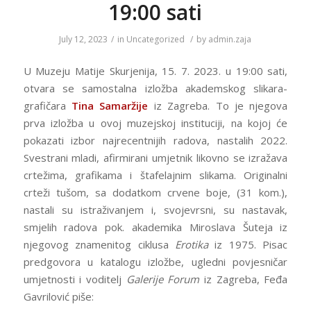
19:00 sati
July 12, 2023
/
in
Uncategorized
/
by
admin.zaja
U Muzeju Matije Skurjenija, 15. 7. 2023. u 19:00 sati,
otvara se samostalna izložba akademskog slikara-
grafičara
Tina Samaržije
iz Zagreba. To je njegova
prva izložba u ovoj muzejskoj instituciji, na kojoj će
pokazati izbor najrecentnijih radova, nastalih 2022.
Svestrani mladi, afirmirani umjetnik likovno se izražava
crtežima, grafikama i štafelajnim slikama. Originalni
crteži tušom, sa dodatkom crvene boje, (31 kom.),
nastali su istraživanjem i, svojevrsni, su nastavak,
smjelih radova pok. akademika Miroslava Šuteja iz
njegovog znamenitog ciklusa
Erotika
iz 1975. Pisac
predgovora u katalogu izložbe, ugledni povjesničar
umjetnosti i voditelj
Galerije Forum
iz Zagreba, Feđa
Gavrilović piše: