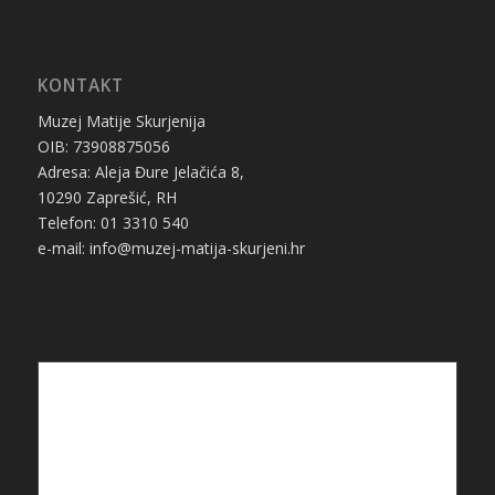
KONTAKT
Muzej Matije Skurjenija
OIB: 73908875056
Adresa: Aleja Đure Jelačića 8,
10290 Zaprešić, RH
Telefon: 01 3310 540
e-mail: info@muzej-matija-skurjeni.hr