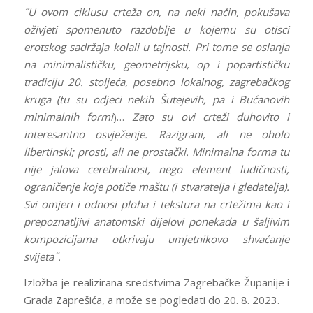
˝U ovom ciklusu crteža on, na neki način, pokušava
oživjeti spomenuto razdoblje u kojemu su otisci
erotskog sadržaja kolali u tajnosti. Pri tome se oslanja
na minimalističku, geometrijsku, op i popartističku
tradiciju 20. stoljeća, posebno lokalnog, zagrebačkog
kruga (tu su odjeci nekih Šutejevih, pa i Bućanovih
minimalnih formi
)…
Zato su ovi crteži duhovito i
interesantno osvježenje. Razigrani, ali ne oholo
libertinski; prosti, ali ne prostački. Minimalna forma tu
nije jalova cerebralnost, nego element ludičnosti,
ograničenje koje potiče maštu (i stvaratelja i gledatelja).
Svi omjeri i odnosi ploha i tekstura na crtežima kao i
prepoznatljivi anatomski dijelovi ponekada u šaljivim
kompozicijama otkrivaju umjetnikovo shvaćanje
svijeta˝.
Izložba je realizirana sredstvima Zagrebačke Županije i
Grada Zaprešića, a može se pogledati do 20. 8. 2023.