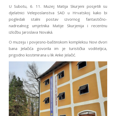
U Subotu, 6. 11. Muzej Matija Skurjeni posjetili su
djelatnici Veleposlanstva SAD u Hrvatskoj kako bi
pogledali stalni postav izvornog fantastično-
nadrealnog umjetnika Matije Skurjenija i recentnu
izložbu Jaroslava Novaká.
O muzeju i povjesno-baštinskom kompleksu Novi dvori
bana Jelačića govorila im je turistička voditeljica,
prigodno kostimirana u lik Anke Jelačić.