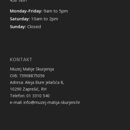
456 7891
Monday-Friday:
9am to 5pm
Saturday:
10am to 2pm
Sunday:
Closed
KONTAKT
Muzej Matije Skurjenija
OIB: 73908875056
Adresa: Aleja Đure Jelačića 8,
10290 Zaprešić, RH
Telefon: 01 3310 540
e-mail: info@muzej-matija-skurjeni.hr