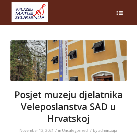
Posjet muzeju djelatnika
Veleposlanstva SAD u
Hrvatskoj
November 12, 2021
/
in
Uncategorized
/
by
admin.zaja