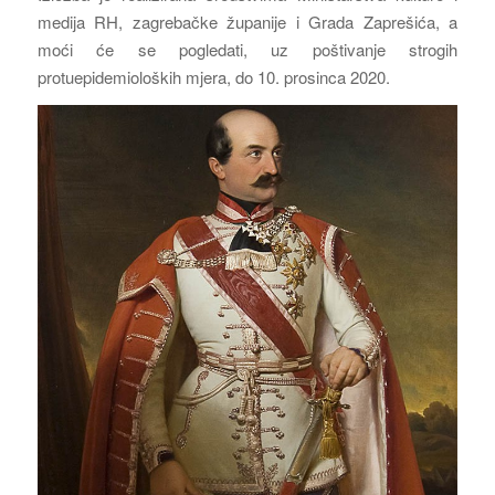
medija RH, zagrebačke županije i Grada Zaprešića, a
moći će se pogledati, uz poštivanje strogih
protuepidemioloških mjera, do 10. prosinca 2020.