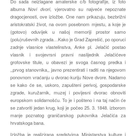
Do sada neizlagane amaterske c/b fotografije, iz foto
albuma
Novi dvori
, vjerovatno su najveće nepoznate
dragocjenosti, ove izložbe. One nam prikazuju, bezbrižni
aristokratski život, na ovom posebnom mjestu, a koje je
(gotovo) oduvijek u našoj memoriji prostor samo
(polu)ruševnih zgrada…Kako je Grad Zaprešić, po oporuci
zadnje vlasnice vlastelinstva, Anke pl. Jelačić postao
vlasnik i svojevrsni pravni naslijednik Jelačićeve
grofovske titule, u obavezi je svoga časnog predka i
,,prvog stanovnika,, javno prezentirati i raditi na njegovom
ponovnom vraćanju u dvorac-kuriju Nove dvore. Nadamo
se kako će se, uskoro, zapušteni perivoj, gospodarske
zgrade, kuružarnik, muzej i povijesni dvorac obnoviti
europskom solidarnošću. To je i pošteno i na taj način će
se zatvoriti jedan krug, koji je počeo 25. 3. 1848. izborom
manje poznatog graničarskog pukovnika Jelačića za
hrvatskoga bana.
Izložba je realizirana sredstvima Ministarstva kulture i