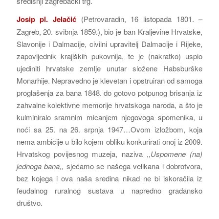
središnji zagrebački trg.
Josip pl. Jelačić
(Petrovaradin, 16 listopada 1801. –
Zagreb, 20. svibnja 1859.), bio je ban Kraljevine Hrvatske,
Slavonije i Dalmacije, civilni upravitelj Dalmacije i Rijeke,
zapovijednik krajiških pukovnija, te je (nakratko) uspio
ujediniti hrvatske zemlje unutar složene Habsburške
Monarhije. Nepravedno je klevetan i opstruiran od samoga
proglašenja za bana 1848. do gotovo potpunog brisanja iz
zahvalne kolektivne memorije hrvatskoga naroda, a što je
kulminiralo sramnim micanjem njegovoga spomenika, u
noći sa 25. na 26. srpnja 1947…Ovom izložbom, koja
nema ambicije u bilo kojem obliku konkurirati onoj iz 2009.
Hrvatskog povijesnog muzeja, naziva ,,
Uspomene (na)
jednoga bana,,
sjećamo se našega velikana i dobrotvora,
bez kojega i ova naša sredina nikad ne bi iskoračila iz
feudalnog ruralnog sustava u napredno građansko
društvo.