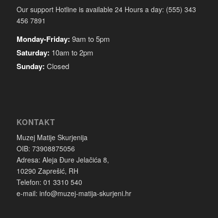
Our support Hotline is available 24 Hours a day: (555) 343
456 7891
Monday-Friday:
9am to 5pm
Saturday:
10am to 2pm
Sunday:
Closed
KONTAKT
Muzej Matije Skurjenija
OIB: 73908875056
Adresa: Aleja Đure Jelačića 8,
10290 Zaprešić, RH
Telefon: 01 3310 540
e-mail: info@muzej-matija-skurjeni.hr