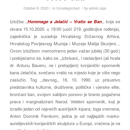
October 6, 2020
/
in
Uncategorized
/
by
admin.zaja
Izložba ,,
Hommage a Jelačić – Vratio se Ban
,, koja se
otvara 15.10.2020. u 19:00 (uoči 219. godišnjice rođenja),
zajednička je suradnja Hrvatskog Državnog Arhiva,
Hrvatskog Povijesnog Muzeja i Muzeja Matija Skurjeni…
Ovom izložbom memoriramo jedan važan jubilej (30 god.)
i podsjećamo se, kako se ,,izbrisani,, i rastavljeni (ali hvala
dr. Antunu Baueru, ne i pretopljeni) konjanički spomenik
bana Jelačića, svečano vratio na mjesto koje je više nego
zaslužio. Tog ,,davnog,, 16. 10. 1990. uz prisustvo
predstavnika kulturne, društvene, političke i vjerske elite,
brončani ban, svojom sabljom ponovo je branio pogažena
prava i marginalizirani Narod. Velebni spomenik, koji je
izradio jedan od najvećih austrijskih kipara, toga vremena,
Anton Dominik Fernkorn, jedna je od najljepših marko-
aurelijevskih konjaničkih skulptura u Europi, vraćena je na