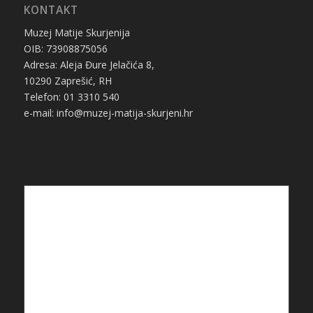
KONTAKT
Muzej Matije Skurjenija
OIB: 73908875056
Adresa: Aleja Đure Jelačića 8,
10290 Zaprešić, RH
Telefon: 01 3310 540
e-mail: info@muzej-matija-skurjeni.hr