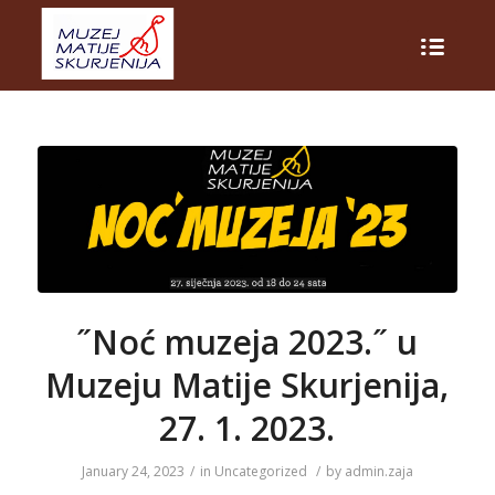
˝Noć muzeja 2023.˝ u
Muzeju Matije Skurjenija,
27. 1. 2023.
January 24, 2023
/
in
Uncategorized
/
by
admin.zaja