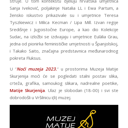
struje. U tom kontekstu djeluju hrvatska umjetnica
Sanja Iveković, poljakinje Natalia LL i Ewa Partum, a
žensko iskustvo prikazivale su i umjetnice Teresa
Tyszkiewicz i Milica Kecman / Lipa Mill. Izvan regije
Središnje i Jugoistočne Europe, a kao dio Kolekcije
Sudac, na izložbi se izdvajaju i umjetnice Eulàlia Grau,
jedna od pionirka feminističke umjetnosti u Španjolskoj,
i Takako Saito, značajna predstavnica međunarodnog
pokreta Fluksus.
U ″
Noći muzeja 2023.
″ u prostorima Muzeja Matije
Skurjenija moći će se pogledati stalni postav slika,
crteža, grafika, samoukog slikara, nadrealne poetike,
Matije Skurjenija
. Ulaz je slobodan (18-00) i svi ste
dobrodošli u Vršilnicu i(li) muzej.