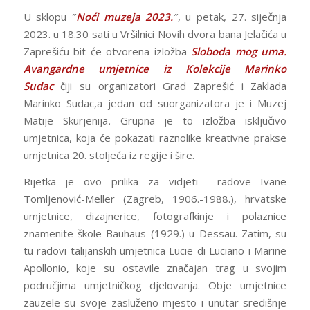
U sklopu ″
Noći muzeja 2023.
″, u petak, 27. siječnja
2023. u 18.30 sati u Vršilnici Novih dvora bana Jelačića u
Zaprešiću bit će otvorena izložba
Sloboda mog uma.
Avangardne umjetnice iz Kolekcije Marinko
Sudac
čiji su organizatori Grad Zaprešić i Zaklada
Marinko Sudac,a jedan od suorganizatora je i Muzej
Matije Skurjenija
.
Grupna je to izložba isključivo
umjetnica, koja će pokazati raznolike kreativne prakse
umjetnica 20. stoljeća iz regije i šire.
Rijetka je ovo prilika za vidjeti radove Ivane
Tomljenović-Meller (Zagreb, 1906.-1988.), hrvatske
umjetnice, dizajnerice, fotografkinje i polaznice
znamenite škole Bauhaus (1929.) u Dessau. Zatim, su
tu radovi talijanskih umjetnica Lucie di Luciano i Marine
Apollonio, koje su ostavile značajan trag u svojim
područjima umjetničkog djelovanja. Obje umjetnice
zauzele su svoje zasluženo mjesto i unutar središnje