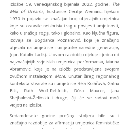
izložbe 59. venecijanskog bijenala 2022. godine,
The
Milk of Dreams,
kustosice Cecilije Alemani…Tijekom
1970-ih pojavio se značajan broj utjecajnih umjetnica
koje su ostavile neizbrisiv trag u povijesti umjetnosti,
kako u (našoj) regiji, tako i globalno. Kao ključna figura,
izdvaja se Bogdanka Poznanović, koja je značajno
utjecala na umjetnice i umjetnike naredne generacije,
(npr. Katalin Ladik). U ovom razdoblju djeluje i jedna od
najznačajnijih svjetskih umjetnica performansa, Marina
Abramović, koja je na izložbi predstavljena svojom
zvučnom instalacijom
More
. Unutar šireg regionalnog
konteksta stvarale su i umjetnice Běla Kolářová, Galina
Bitt, Ruth Wolf-Rehfeldt, Dóra Maurer, Jana
Shejbalová-Želibská i druge, čiji će se radovi moći
vidjeti na izložbi.
Sedamdesete godine prošlog stoljeća bile su i
značajno razdoblje za afirmaciju umjetnica feminističke