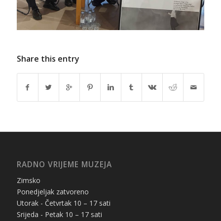
Share this entry
RADNO VRIJEME MUZEJA
Zimsko
Ponedjeljak zatvoreno
Utorak - Četvrtak 10 – 17 sati
Srijeda - Petak 10 – 17 sati