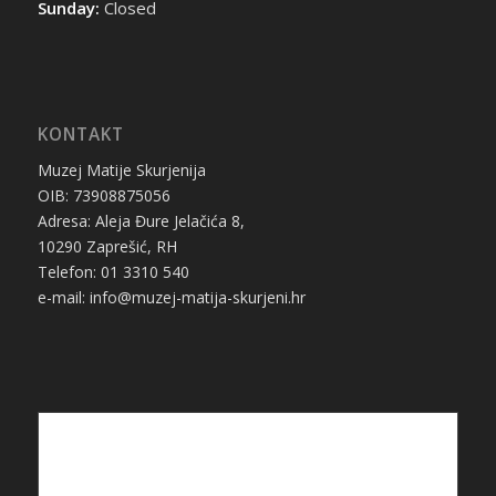
Sunday:
Closed
KONTAKT
Muzej Matije Skurjenija
OIB: 73908875056
Adresa: Aleja Đure Jelačića 8,
10290 Zaprešić, RH
Telefon: 01 3310 540
e-mail: info@muzej-matija-skurjeni.hr