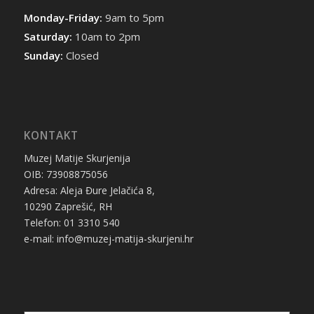
Monday-Friday:
9am to 5pm
Saturday:
10am to 2pm
Sunday:
Closed
KONTAKT
Muzej Matije Skurjenija
OIB: 73908875056
Adresa: Aleja Đure Jelačića 8,
10290 Zaprešić, RH
Telefon: 01 3310 540
e-mail: info@muzej-matija-skurjeni.hr