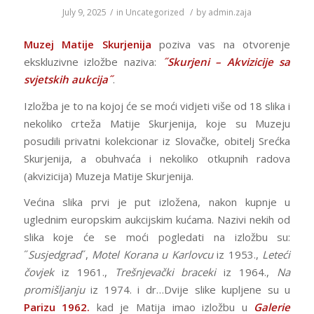
July 9, 2025
/
in
Uncategorized
/
by
admin.zaja
Muzej Matije Skurjenija
poziva vas na otvorenje
ekskluzivne izložbe naziva:
˝Skurjeni – Akvizicije sa
svjetskih aukcija˝
.
Izložba je to na kojoj će se moći vidjeti više od 18 slika i
nekoliko crteža Matije Skurjenija, koje su Muzeju
posudili privatni kolekcionar iz Slovačke, obitelj Srećka
Skurjenija, a obuhvaća i nekoliko otkupnih radova
(akvizicija) Muzeja Matije Skurjenija.
Većina slika prvi je put izložena, nakon kupnje u
uglednim europskim aukcijskim kućama. Nazivi nekih od
slika koje će se moći pogledati na izložbu su:
˝
Susjedgrad
˝,
Motel Korana u Karlovcu
iz 1953.,
Leteći
čovjek
iz 1961.,
Trešnjevački braceki
iz 1964.,
Na
promišljanju
iz 1974. i dr…Dvije slike kupljene su u
Parizu 1962.
kad je Matija imao izložbu u
Galerie